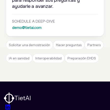
para responder sus preguntas y
ayudarle a avanzar.
SCHEDULE A DEEP-DIVE
demo@tietai.com
Solicitar una demostración
Hacer preguntas
Partners
IA en sanidad
Interoperabilidad
Preparación EHDS
TietAI
LinkedIn