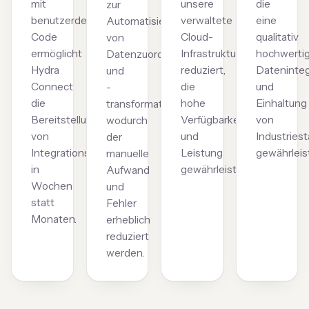
mit
unsere
die
zur
benutzerdefiniertem
verwaltete
eine
Automatisierung
Code
Cloud-
qualitativ
von
ermöglicht
Infrastruktur
hochwerti
Datenzuordnung
Hydra
reduziert,
Dateninteg
und
Connect
die
und
-
die
hohe
Einhaltung
transformation,
Bereitstellung
Verfügbarkeit
von
wodurch
von
und
Industries
der
Integrationsprojekten
Leistung
gewährleis
manuelle
in
gewährleistet.
Aufwand
Wochen
und
statt
Fehler
Monaten.
erheblich
reduziert
werden.