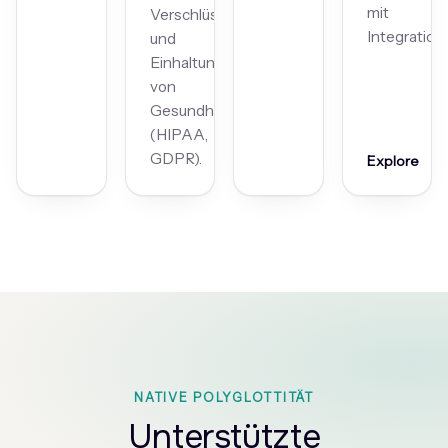
mit
Verschlüsselung
Integration
und
Einhaltung
von
Gesundheitsvorschriften
(HIPAA,
GDPR).
Explore
NATIVE POLYGLOTTITÄT
Unterstützte