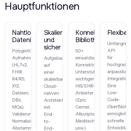
Hauptfunktionen
Nahtlose
Skalierbar
Konnektor-
Flexibel
Dateninteroperabilität
und
Bibliothek
Umfangreic
sicher
API
Polyglotte
50+
für
Aufnahme
einsatzbereite
Aufgebaut
hochgradig
(HL7v2,
Konnektoren,
auf
anpassbare
FHIR
Unterstützung
einer
Integration
R4/R5,
wichtiger
skalierbaren
Eine
X12,
HIS/EHR-
Cloud-
Low-
Dateien,
Anbieter
nativen
Code-
DBs,
(Epic,
Architektur
Oberfläche
MQs),
Cerner,
mit
ermöglicht
Validierung,
Allscripts,
End-
schnelle
Normalisierung,
Meditech
to-
Entwicklun
Abstammung.
usw.).
End-