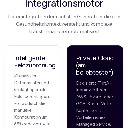
Integrationsmotor
Datenintegration der nächsten Generation, die den
Gesundheitskontext versteht und komplexe
Transformationen automatisiert
Intelligente
Private Cloud
Feldzuordnung
(am
beliebtesten)
KI analysiert
Datenmuster und
Dedizierte TietAI-
schlägt optimale
Instanz in Ihrem
Feldzuordnungen
AWS-, Azure- oder
vor, wodurch die
GCP-Konto. Volle
manuelle
Kontrolle mit
Konfiguration um
Vorteilen eines
85% reduziert wird
Managed Service.