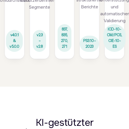
ofildurchsetzung
benutzerdefinierte
Berichte
und
Segmente
automatischer
Validierung
837,
ICD-10-
v4.0.1
v2.3
835,
CM/PCS,
&
–
270,
PS3.10–
CIE-10-
v5.0.0
v2.8
271
2023
ES
KI-gestützter