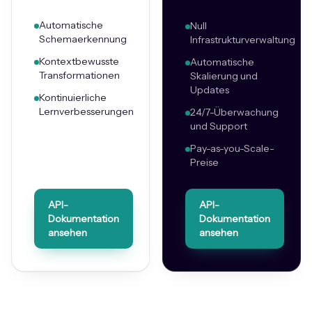
Automatische
Null
Schemaerkennung
Infrastrukturverwaltung
Kontextbewusste
Automatische
Transformationen
Skalierung und
Updates
Kontinuierliche
Lernverbesserungen
24/7-Überwachung
und Support
Pay-as-you-Scale-
Preise
API-
API-
Dokumentation
Dokumentation
ansehen
ansehen