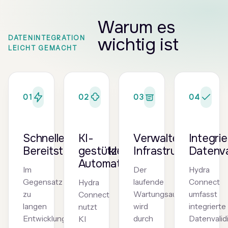
Warum es
wichtig ist
DATENINTEGRATION
LEICHT GEMACHT
01
02
03
04
Schnelle
KI-
Verwaltete
Integri
Bereitstellungszyklen
gestützte
Infrastruktur
Datenva
Automatisierung
Im
Der
Hydra
Gegensatz
laufende
Connect
Hydra
zu
Wartungsaufwand
umfasst
Connect
langen
wird
integrierte
nutzt
Entwicklungszyklen
durch
Datenvalid
KI