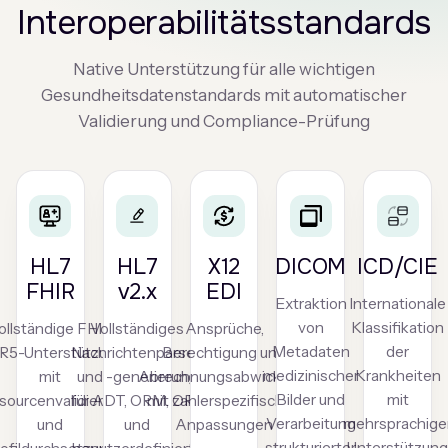
Interoperabilitätsstandards
Native Unterstützung für alle wichtigen
Gesundheitsdatenstandards mit automatischer
Validierung und Compliance-Prüfung
HL7
HL7
X12
DICOM
ICD/CIE
FHIR
v2.x
EDI
Extraktion
Internationale
von
Klassifikation
ollständige FHIR
Vollständiges
Ansprüche,
Metadaten
der
R5-Unterstützung
Nachrichtenparsen
Berechtigung und
medizinischer
Krankheiten
mit
und -generierung
Abrechnungsabwicklung
Bilder und
mit
sourcenvalidierung
für ADT, ORM, ORU
mit zahlerspezifischen
Verarbeitung
mehrsprachige
und
und
Anpassungen
strukturierter
Unterstützun