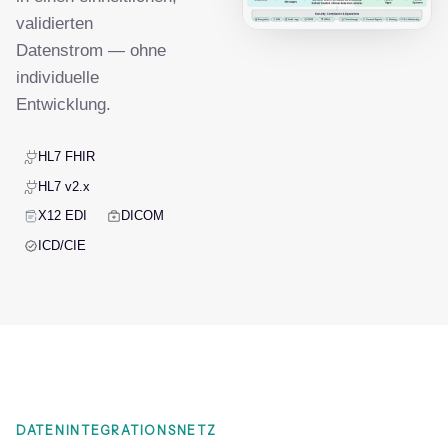
validierten
Datenstrom — ohne
individuelle
Entwicklung.
HL7 FHIR
HL7 v2.x
X12 EDI
DICOM
ICD/CIE
DATENINTEGRATIONSNETZ