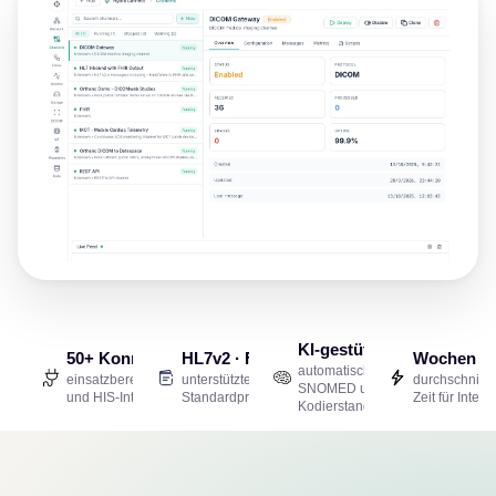
KI-gestütztes Mapping
50+ Konnektoren
HL7v2 · FHIR · X12
Wochen st
automatisches ICD-10,
einsatzbereite KIS-
unterstützte Healthcare-
durchschnittli
SNOMED und weitere
und HIS-Integrationen
Standardprotokolle
Zeit für Integ
Kodierstandards