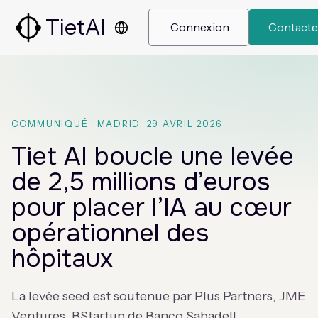
TietAI
 Connexion 
 Contacte
COMMUNIQUÉ · MADRID, 29 AVRIL 2026
Tiet AI boucle une levée
de 2,5 millions d’euros
pour placer l’IA au cœur
opérationnel des
hôpitaux
La levée seed est soutenue par Plus Partners, JME
Ventures, BStartup de Banco Sabadell,