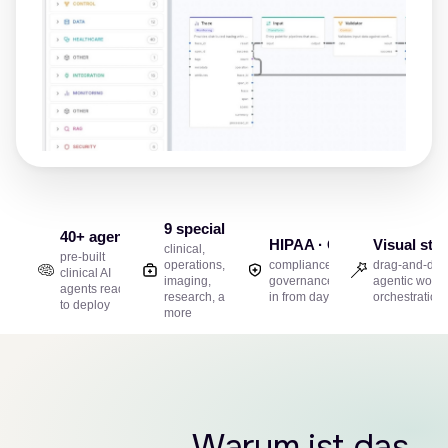
9 specialties
40+ agents
HIPAA · GDPR
Visual stu
clinical,
pre-built
operations,
compliance and
drag-and-dro
clinical AI
imaging,
governance built-
agentic workf
agents ready
research, and
in from day one
orchestration
to deploy
more
Warum ist das