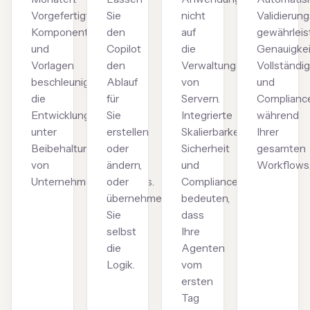
Vorgefertigte
Sie
nicht
Validierun
Komponenten
den
auf
gewährleis
und
Copilot
die
Genauigkei
Vorlagen
den
Verwaltung
Vollständig
beschleunigen
Ablauf
von
und
die
für
Servern.
Complianc
Entwicklung
Sie
Integrierte
während
unter
erstellen
Skalierbarkeit,
Ihrer
Beibehaltung
oder
Sicherheit
gesamten
von
ändern,
und
Workflows
Unternehmensstandards.
oder
Compliance
übernehmen
bedeuten,
Sie
dass
selbst
Ihre
die
Agenten
Logik.
vom
ersten
Tag