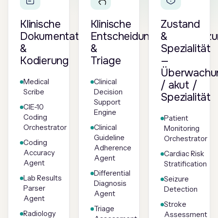
Klinische
Klinische
Zustand
Dokumentation
Entscheidungsunterstütz
&
&
&
Spezialität
Kodierung
Triage
—
Überwachu
Medical
Clinical
/ akut /
Scribe
Decision
Spezialität
Support
CIE-10
Engine
Coding
Patient
Orchestrator
Clinical
Monitoring
Guideline
Orchestrator
Coding
Adherence
Accuracy
Cardiac Risk
Agent
Agent
Stratification
Differential
Lab Results
Seizure
Diagnosis
Parser
Detection
Agent
Agent
Stroke
Triage
Radiology
Assessment