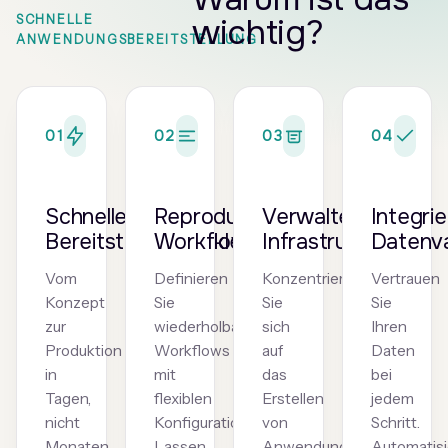
wichtig?
SCHNELLE
ANWENDUNGSBEREITSTELLUNG
01
02
03
04
Schnelle
Reproduzierbare
Verwaltete
Integri
Bereitstellungszyklen
Workflows
Infrastruktur
Datenva
Vom
Definieren
Konzentrieren
Vertrauen
Konzept
Sie
Sie
Sie
zur
wiederholbare
sich
Ihren
Produktion
Workflows
auf
Daten
in
mit
das
bei
Tagen,
flexiblen
Erstellen
jedem
nicht
Konfigurationsoptionen:
von
Schritt.
Monaten.
Lassen
Anwendungen,
Automatisi