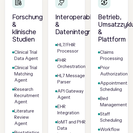
Forschung
Interoperabilität
Betrieb,
&
&
Umsatzzykl
klinische
Datenintegration
&
Studien
Plattform
HL7/FHIR
Processor
Clinical Trial
Claims
Data Agent
Processing
FHIR
Orchestration
Clinical Trial
Prior
Matching
Authorization
HL7 Message
Agent
Parser
Appointment
Research
Scheduling
API Gateway
Recruitment
Agent
Bed
Agent
Management
EHR
Literature
Integration
Staff
Review
Scheduling
IoMT and PHR
Agent
Data
Workflow
Biostatistics