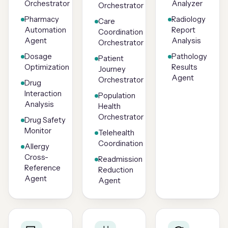
Orchestrator
Analyzer
Orchestrator
Pharmacy
Radiology
Care
Automation
Report
Coordination
Agent
Analysis
Orchestrator
Dosage
Pathology
Patient
Optimization
Results
Journey
Agent
Orchestrator
Drug
Interaction
Population
Analysis
Health
Orchestrator
Drug Safety
Monitor
Telehealth
Coordination
Allergy
Cross-
Readmission
Reference
Reduction
Agent
Agent