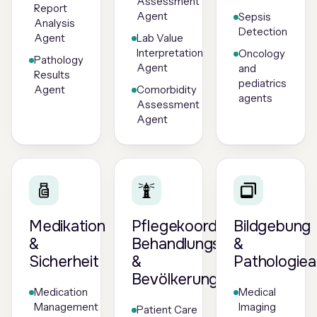
Assessment
Report
Agent
Sepsis
Analysis
Detection
Agent
Lab Value
Interpretation
Oncology
Pathology
Agent
and
Results
pediatrics
Agent
Comorbidity
agents
Assessment
Agent
Medikation
Pflegekoordination,
Bildgebung
&
Behandlungspfade
&
Sicherheit
&
Pathologiea
Bevölkerungsgesundheit
Medication
Medical
Management
Imaging
Patient Care