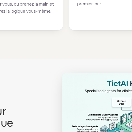
premier jour.
r vous, ou prenez la main et
rez la logique vous-même.
ur
que