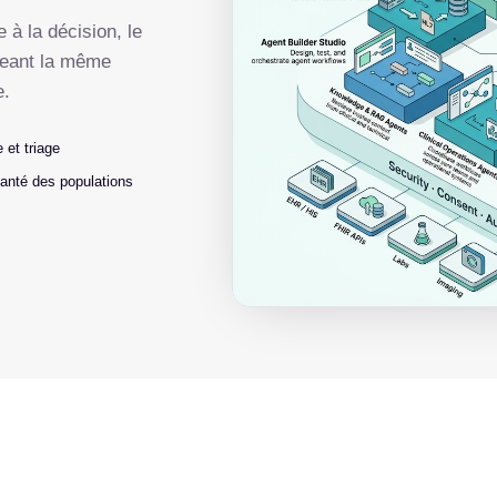
 à la décision, le
ageant la même
e.
 et triage
santé des populations